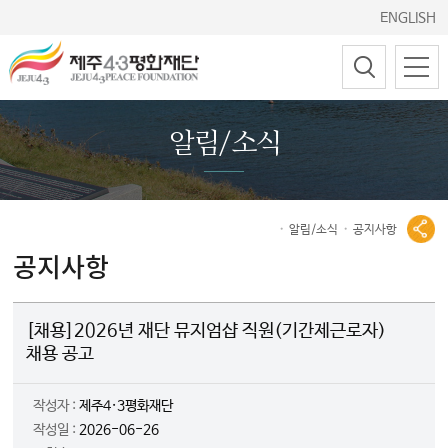
ENGLISH
알림/소식
알림/소식
공지사항
공지사항
[채용]2026년 재단 뮤지엄샵 직원(기간제근로자)
채용 공고
작성자 :
제주4·3평화재단
작성일 :
2026-06-26