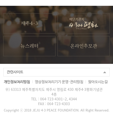
재단기관지
제주4·3
뉴스레터
온라인추모관
관련사이트
개인정보처리방침
영상정보처리기기 운영·관리방침
찾아오시는길
우) 63313 제주특별자치도 제주시 명림로 430 제주4·3평화기념관
4층
TEL :
064-723-4301~2, 4344
FAX :
064-723-4303
Copyright ⓒ 2018 JEJU 4·3 PEACE FOUNDATION. All Right Reserved.