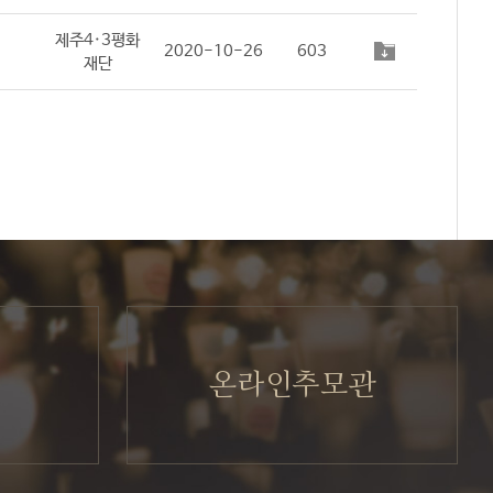
제주4·3평화
2020-10-26
603
재단
온라인추모관