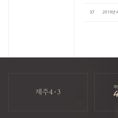
37
2019년
재
제주4·3