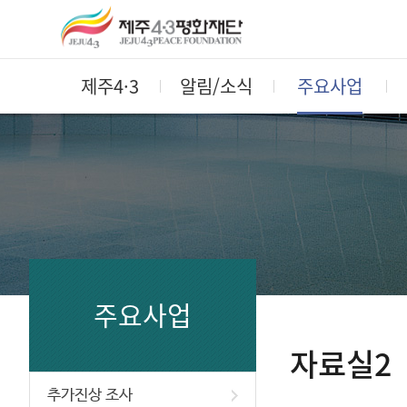
제주4·3
알림/소식
주요사업
주요사업
자료실2
추가진상 조사