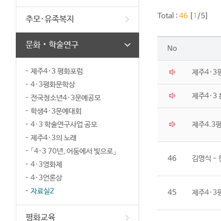
Total :
46
[
1
/5]
추모·유족복지
문화‧학술연구
No
제주4·3 평화포럼
제주4·3
4·3평화문학상
제주4·3 
전국청소년4·3문예공모
학생4·3문예대회
4·3 학술연구사업 공모
제주4.3
제주4·3의 노래
「4·3 70년, 어둠에서 빛으로」
46
김명식 - 
4·3영화제
4·3언론상
자료실2
45
제주4·3
평화교육