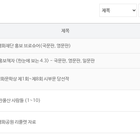
제목
평화재단 홍보 브로슈어(국문판, 영문판)
다운로드
홍보책자 <한눈에 보는 4.3> - 국문판, 영문판, 일문판
다운로드
평화문학상 제1회~제8회 시부문 당선작
다운로드
한울산 사람들 (1~10)
다운로드
평화공원 리플렛 자료
다운로드