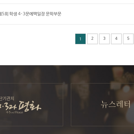
 제5회 학생 4·3문예백일장 문학부문
다운로드
2
3
4
5
1
단기관지
뉴스레터