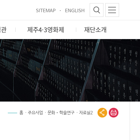
SITEMAP
ENGLISH
험관
제주4·3영화제
재단소개
홈
주요사업
문화‧학술연구
자료실2