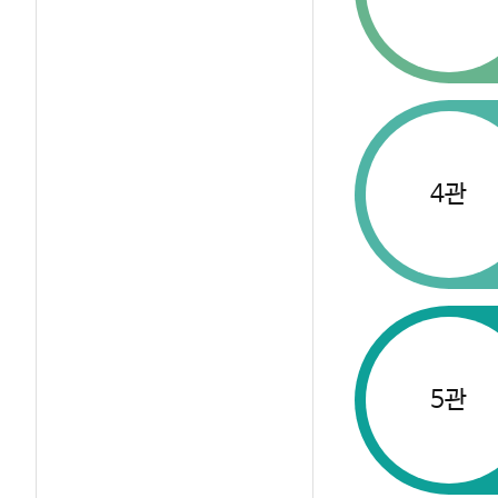
4관
5관