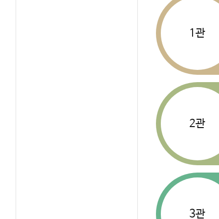
1관
2관
3관