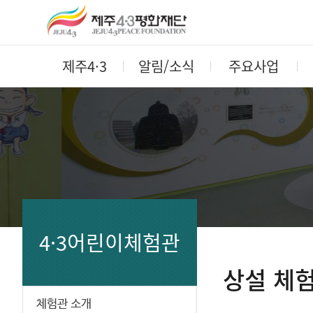
제주4·3
알림/소식
주요사업
4·3어린이체험관
상설 체
체험관 소개