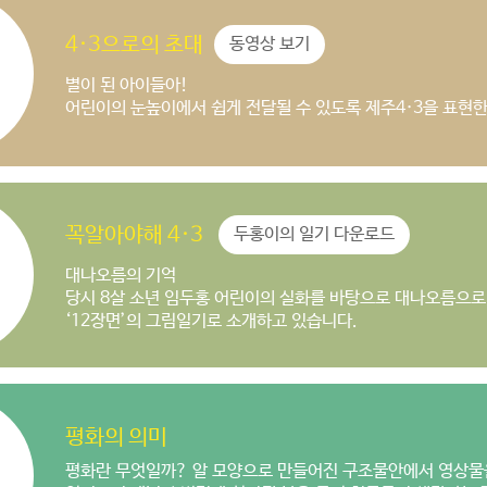
4·3으로의 초대
동영상 보기
별이 된 아이들아!
어린이의 눈높이에서 쉽게 전달될 수 있도록 제주4·3을 표현
꼭알아야해 4·3
두홍이의 일기 다운로드
대나오름의 기억
당시 8살 소년 임두홍 어린이의 실화를 바탕으로 대나오름으로
‘12장면’의 그림일기로 소개하고 있습니다.
평화의 의미
평화란 무엇일까? 알 모양으로 만들어진 구조물안에서 영상물을