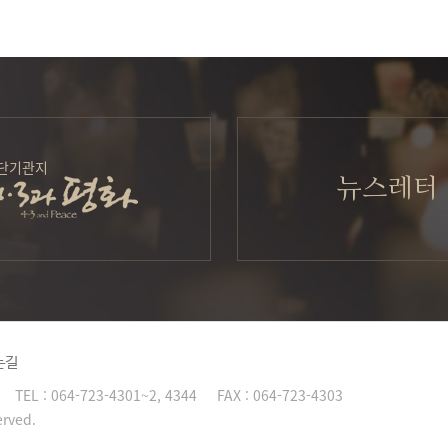
단기관지
뉴스레터
는길
TEL :
064-723-4301~2, 4344
FAX :
064-723-4303
erved.