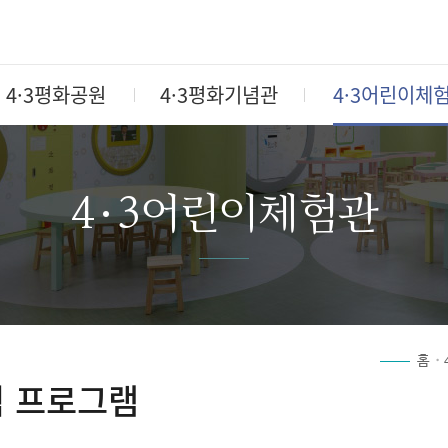
4·3평화공원
4·3평화기념관
4·3어린이체
4·3어린이체험관
홈
험 프로그램