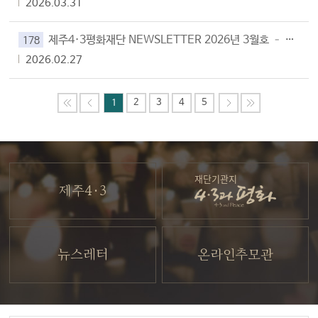
2026.03.31
제주4·3평화재단 NEWSLETTER 2026년 3월호 – Vol.178
178
2026.02.27
2
3
4
5
1
재단기관지
제주4·3
뉴스레터
온라인추모관