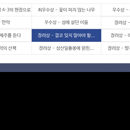
 4·3의 현장으로
최우수상 - 꽃이 피지 않는 나무
우수상 - 
- 만약
우수상 - 섬에 살던 이들
장려상 -
 제주를 듣다
장려상 - 결코 잊지 말아야 할...
장려상 -
기억의 산책
장려상 - 성산일출봉에 얽힌...
장려상 - 방