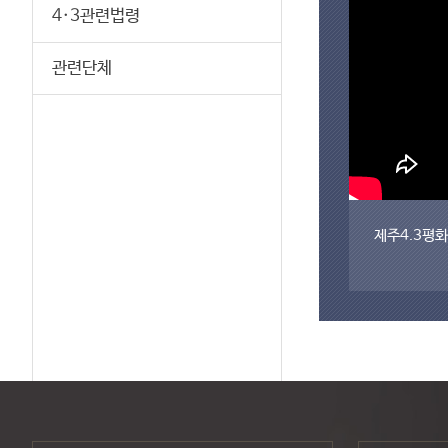
4·3관련법령
관련단체
제주4.3평화