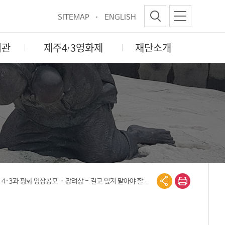
SITEMAP
ENGLISH
험관
제주4·3영화제
재단소개
 4·3과 평화 영상공모
장려상 - 결코 잊지 말아야 할...