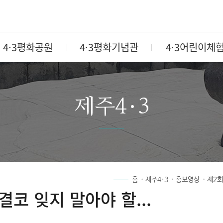
4·3평화공원
4·3평화기념관
4·3어린이체
제주4·3
홈
제주4·3
홍보영상
제2회
 결코 잊지 말아야 할...