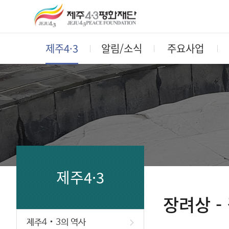
제주4·3
알림/소식
주요사업
제주4·3
장려상 -
제주4‧3의 역사