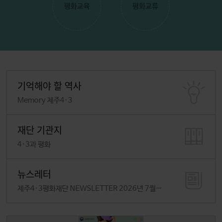
평화교육
평화교류
4·3 직무연수 영상(유족증언) '대정읍 섯알오름 편'_스토리AHN
기억해야 할 역사
Memory 제주4·3
제3회 제주4·3영화제 트레일러
재단 기관지
4·3과 평화
뉴스레터
제주4·3평화재단 NEWSLETTER 2026년 7월호 – Vol.187