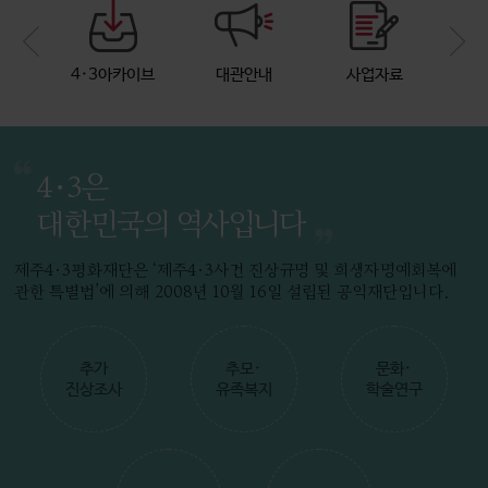
4·3 직무연수 영상(유족증언) '안덕면 동광리 편'_스토리AHN
4·3아카이브
대관안내
사업자료
4·3은
대한민국의 역사입니다
4·3 직무연수 영상(유족증언) '성산읍 터진목 편'_스토리AHN
제주4·3평화재단은 ‘제주4·3사건 진상규명 및 희생자명예회복에
관한 특별법’에 의해 2008년 10월 16일 설립된 공익재단입니다.
추가
추모·
문화·
진상조사
유족복지
학술연구