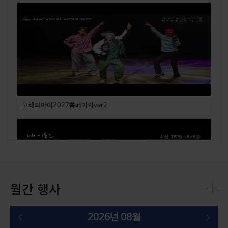
고래의아이2027홈페이지ver2
월간 행사
2026년 08월
'내 이름은' 홍보영상_예고편