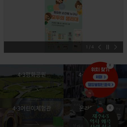
2025 제77주년 4·3전야제
2/
4
X
4·3창작오페라 순이삼촌 아리아 '어진아'
4·3평화공원
4·3평화기념관
4·3어린이체험관
온라인 추모관
X