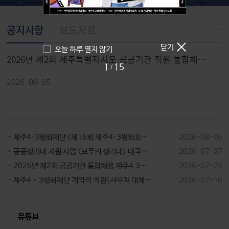
공지사항
보도자료
닫기
오늘 하루 열지 않기
2026년 제2회 제주특별자치도 공공기관 직원 통합채용 인성검사‧서류전형 합격자 및 면접시험 시행계획 공고
1
15
/
2026-08-05
제주4·3평화재단 《제16회 제주4·3평화포럼》운영 대행업체 선정 입찰공고
2026-08-05
공공생리대 지원 사업 <모두의 생리대> 대국민 홍보
2026-07-27
2026년 제2회 공공기관 통합채용 제주4.3평화재단 필기전형 결과 및 온라인 인성검사·서류전형 계획
2026-07-23
제주4‧3평화재단 계약직 직원(사무처 대체인력) 채용 최종합격자 발표
2026-07-16
유튜브