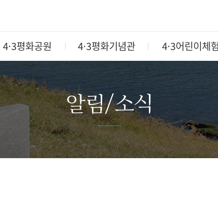
4·3평화공원
4·3평화기념관
4·3어린이체
알림/소식