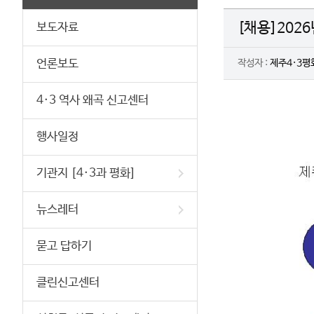
[채용]202
보도자료
언론보도
작성자 :
제주4·3평
4·3 역사 왜곡 신고센터
행사일정
기관지 [4·3과 평화]
뉴스레터
묻고 답하기
클린신고센터