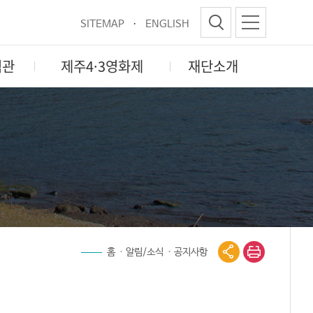
SITEMAP
ENGLISH
험관
제주4·3영화제
재단소개
홈
알림/소식
공지사항