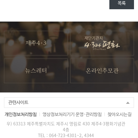
목록
재단기관지
제주4·3
뉴스레터
온라인추모관
관련사이트
개인정보처리방침
영상정보처리기기 운영·관리방침
찾아오시는길
우) 63313 제주특별자치도 제주시 명림로 430 제주4·3평화기념관
4층
TEL :
064-723-4301~2, 4344