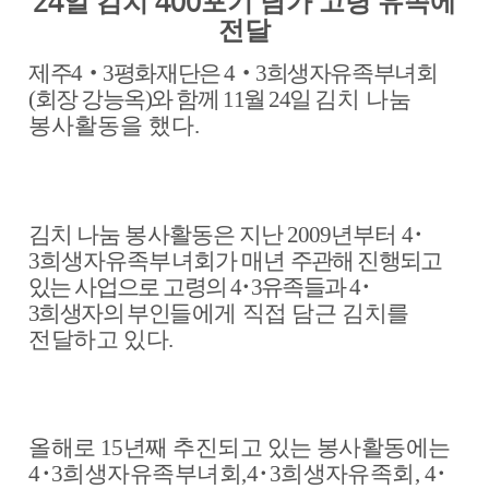
일 김치
포기 담가 고령 유족에
24
400
전달
제주
4
‧
3
평화재단은
4
‧
3
희생자유족부녀회
(
회장 강능옥
)
와 함께
11
월
24
일
김치 나눔
봉사활동을 했다
.
김치 나눔 봉사활동은 지난
2009
년부터
4
･
3
희생자유족부녀회가 매년
주관해 진행되고
있는 사업으로 고령의
4
･
3
유족들과
4
･
3
희생자의 부인
들에게 직접 담근 김치를
전달하고 있다
.
올해로
15
년째 추진되고 있는 봉사활동에는
4
･
3
희생자유족부녀회
,4
･
3
희생자유족회
, 4
･