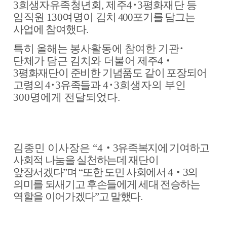
3
희생자유족청년회
,
제주
4
･
3
평화재단 등
임직원
130
여명이
김치
400
포기를 담그는
사업에
참여했다
.
특히 올해는 봉사활동에 참여한 기관
･
단체가 담근 김치와 더불어
제주
4
‧
3
평화재단이 준비한 기념품도 같이 포장되어
고령의
4
･
3
유족들과
4
･
3
희생자의 부인
300
명에게 전달되었다
.
김종민 이사장은
“4
‧
3
유족복지에 기여하고
사회적 나눔을 실천하는데 재단이
앞장서겠다
”
며
“
또한 도민 사회에서
4
‧
3
의
의미를 되새기고 후손들에게 세대 전승하는
역할을 이어가겠다
”
고 말했다
.