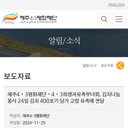
ENGLISH
알림/소식
알림/소식
보도자료
보도자료
제주4‧3평화재단‧4‧3희생자유족부녀회, 김치나눔
봉사 24일 김치 400포기 담가 고령 유족에 전달
작성자 :
제주4·3평화재단
작성일 :
2024-11-25