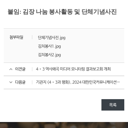
붙임
:
김장 나눔 봉사활동 및 단체기념사진
첨부파일
단체기념사진.jpg
김치봉사1.jpg
김치봉사2.jpg
이전글
4‧3 역사왜곡 미디어 모니터링 결과보고회 개최
다음글
기관지 <4‧3과 평화>, 2024 대한민국커뮤니케이션대상 6년 연속 수상
목록