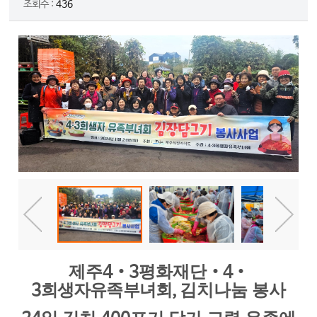
조회수 :
436
제주
‧
평화재단
‧
‧
4
3
4
희생자유족부녀회
김치나눔 봉사
3
,